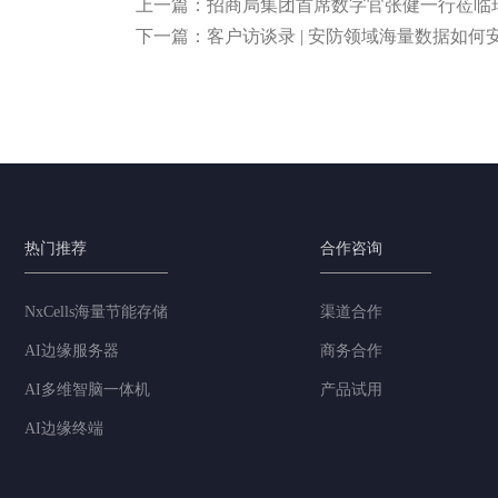
上一篇：招商局集团首席数字官张健一行莅临
下一篇：客户访谈录 | 安防领域海量数据如
热门推荐
合作咨询
NxCells海量节能存储
渠道合作
AI边缘服务器
商务合作
AI多维智脑一体机
产品试用
AI边缘终端