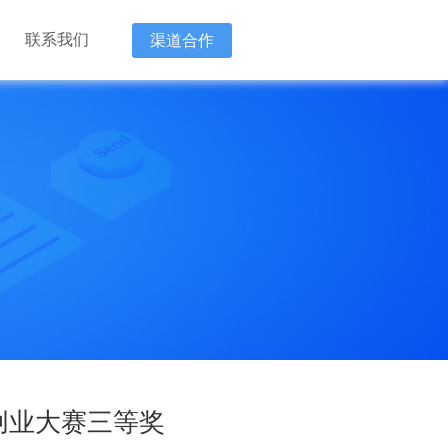
联系我们
渠道合作
新技术企
“降本 增
“降本 增
创业大赛三等奖