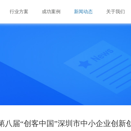
行业方案
成功案例
新闻动态
关于我们
游戏市场的多样化必定会对云游戏基础资源提出混合架构
游戏市场的多样化必定会对云游戏基础资源提出混合架构
深圳市瑞驰信息技术有限公司成立于2014年，是国家级高
（X86+ARM）的需求。由于云游戏对基础资源的海量需求，
（X86+ARM）的需求。由于云游戏对基础资源的海量需求，
业，致力于手机云与视频云建设。
瑞驰NxControl应用管理系统
效”必将成为云游戏长期可持续发展的要点。
效”必将成为云游戏长期可持续发展的要点。
业
业
机办公平台
业
业
品
多维闪压服务器
AI边缘服务器
边缘盒子
AI视频算法库
第八届“创客中国”深圳市中小企业创新
品