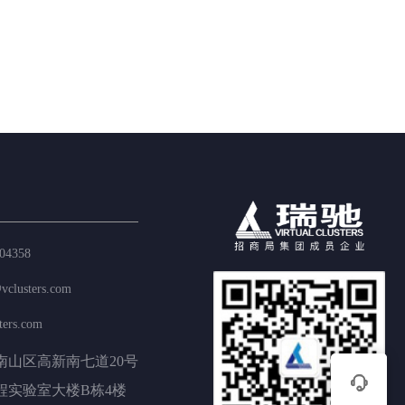
04358
vclusters.com
ters.com
南山区高新南七道20号

程实验室大楼B栋4楼