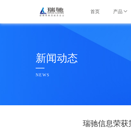
首页
产品
安卓云产品
互联网行业
互联网行业
公司简介
安卓云服务器
智慧安防行
智慧安防行
瑞驰大事记
新闻动态
NxWork云手
信息安全行
信息安全行
企业文化
NEWS
AI边缘计算产
水利行业
水利行业
荣誉奖项
多维智脑服务器
招财大模型盒子
其他行业
其他行业
合作伙伴
瑞驰信息荣获
瑞驰招聘
云基础设施产