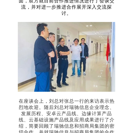
面，双方就目前合作推进情况进行了会谈交
流，并对进一步推进合作展开深入交流探
讨。
在座谈会上，刘总对张总一行的来访表示热
烈地欢迎。随后刘总对瑞驰信息企业理念、
发展历程、安卓云产品线、边缘计算产品
线、云基础设施产品线及应用成果进行了介
绍，简要回顾了瑞驰信息和招商局集团的密
切合作，并就瑞驰信息与招商局集团的合作