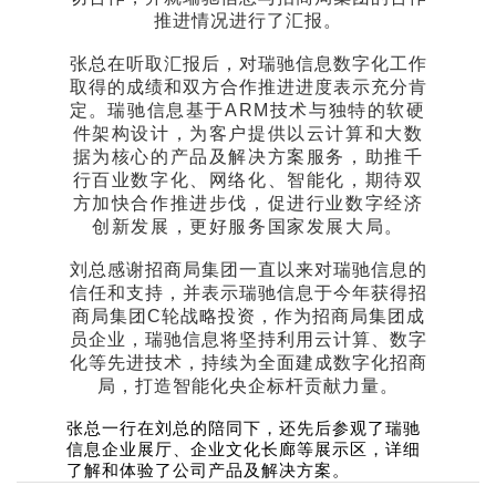
推进情况进行了汇报。
张总在听取汇报后，对瑞驰信息数字化工作
取得的成绩和双方合作推进进度表示充分肯
定。
瑞驰信息基于ARM技术与独特的软硬
件架构设计，为客户提供以云计算和大数
据为核心的产品及解决方案服务，助推千
行百业
数字化、网络化、智能化，
期待双
方加快合作推进步伐，促进行业数字经济
创新发展，更好服务国家发展大局。
刘总感谢招商局集团一直以来对瑞驰信息的
信任和支持，并表示瑞驰信息于今年获得招
商局集团C轮战略投资，作为招商局集团成
员企业，瑞驰信息将坚持利用云计算、数字
化等先进技术，持续为全面建成数字化招商
局，打造智能化央企标杆贡献力量。
张总一行在刘总的陪同下，还先后参观了瑞驰
信息企业展厅、企业文化长廊等展示区，详细
了解和体验了公司产品及解决方案。