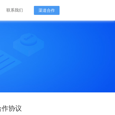
联系我们
渠道合作
新技术企
“降本 增
“降本 增
合作协议