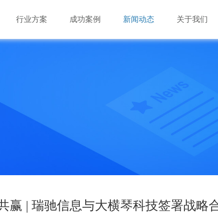
行业方案
成功案例
新闻动态
关于我们
游戏市场的多样化必定会对云游戏基础资源提出混合架构
游戏市场的多样化必定会对云游戏基础资源提出混合架构
深圳市瑞驰信息技术有限公司成立于2014年，是国家级高
（X86+ARM）的需求。由于云游戏对基础资源的海量需求，
（X86+ARM）的需求。由于云游戏对基础资源的海量需求，
业，致力于手机云与视频云建设。
瑞驰NxControl应用管理系统
效”必将成为云游戏长期可持续发展的要点。
效”必将成为云游戏长期可持续发展的要点。
业
业
机办公平台
业
业
品
多维闪压服务器
AI边缘服务器
边缘盒子
AI视频算法库
共赢 | 瑞驰信息与大横琴科技签署战略
品