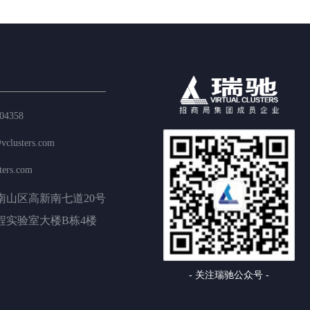
04358
vclusters.com
ters.com
南山区高新南七道20号

程实验室大楼B栋4楼
- 关注瑞驰公众号 -