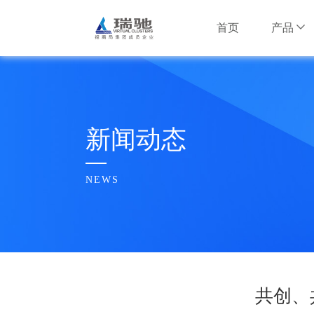
首页
产品
安卓云产品
互联网行业
互联网行业
公司简介
安卓云服务器
智慧安防行
智慧安防行
瑞驰大事记
新闻动态
NxWork云手
信息安全行
信息安全行
企业文化
NEWS
AI边缘计算产
水利行业
水利行业
荣誉奖项
多维智脑服务器
招财大模型盒子
其他行业
其他行业
合作伙伴
共创、
瑞驰招聘
云基础设施产