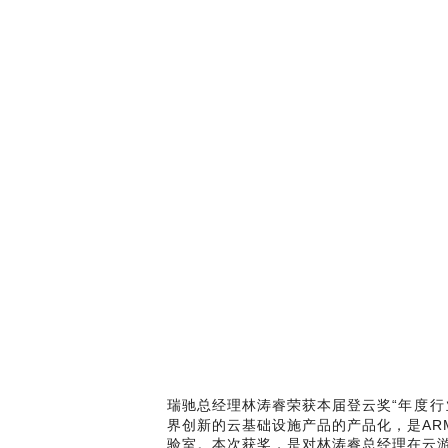
瑞驰总经理林涛睿荣获本届登云奖“
年度行
界创新的云基础设施产品的产品化，是AR
验室。本次获奖，是对林涛睿总经理在云