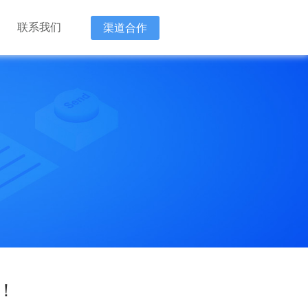
联系我们
渠道合作
新技术企
“降本 增
“降本 增
！