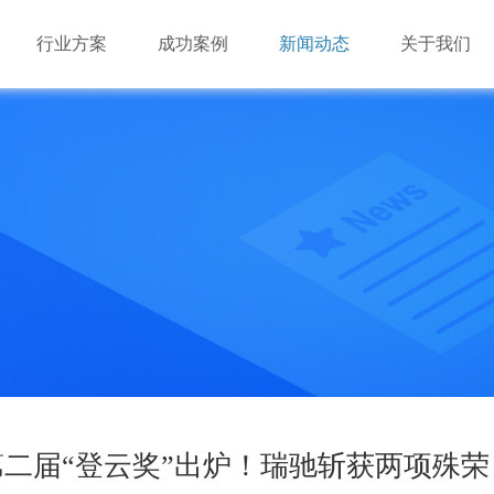
行业方案
成功案例
新闻动态
关于我们
游戏市场的多样化必定会对云游戏基础资源提出混合架构
游戏市场的多样化必定会对云游戏基础资源提出混合架构
深圳市瑞驰信息技术有限公司成立于2014年，是国家级高
（X86+ARM）的需求。由于云游戏对基础资源的海量需求，
（X86+ARM）的需求。由于云游戏对基础资源的海量需求，
业，致力于手机云与视频云建设。
瑞驰NxControl应用管理系统
效”必将成为云游戏长期可持续发展的要点。
效”必将成为云游戏长期可持续发展的要点。
业
业
机办公平台
业
业
品
多维闪压服务器
AI边缘服务器
边缘盒子
AI视频算法库
第二届“登云奖”出炉！瑞驰斩获两项殊荣
品