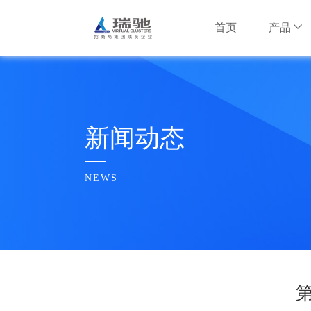
首页
产品
安卓云产品
互联网行业
互联网行业
公司简介
安卓云服务器
智慧安防行
智慧安防行
瑞驰大事记
新闻动态
NxWork云手
信息安全行
信息安全行
企业文化
NEWS
AI边缘计算产
水利行业
水利行业
荣誉奖项
多维智脑服务器
招财大模型盒子
其他行业
其他行业
合作伙伴
瑞驰招聘
云基础设施产