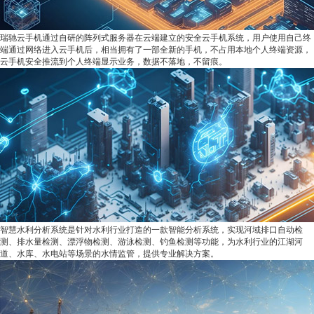
瑞驰云手机通过自研的阵列式服务器在云端建立的安全云手机系统，用户使用自己终
端通过网络进入云手机后，相当拥有了一部全新的手机，不占用本地个人终端资源，
云手机安全推流到个人终端显示业务，数据不落地，不留痕。
智慧水利分析系统是针对水利行业打造的一款智能分析系统，实现河域排口自动检
测、排水量检测、漂浮物检测、游泳检测、钓鱼检测等功能，为水利行业的江湖河
道、水库、水电站等场景的水情监管，提供专业解决方案。