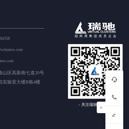
04358
vclusters.com
ters.com
南山区高新南七道20号

程实验室大楼B栋4楼
- 关注瑞驰公众号 -