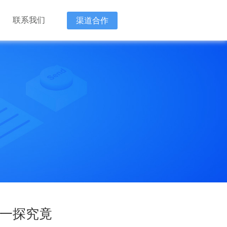
联系我们
渠道合作
新技术企
“降本 增
“降本 增
会一探究竟