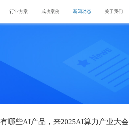
行业方案
成功案例
新闻动态
关于我们
游戏市场的多样化必定会对云游戏基础资源提出混合架构
游戏市场的多样化必定会对云游戏基础资源提出混合架构
深圳市瑞驰信息技术有限公司成立于2014年，是国家级高
（X86+ARM）的需求。由于云游戏对基础资源的海量需求，
（X86+ARM）的需求。由于云游戏对基础资源的海量需求，
业，致力于手机云与视频云建设。
瑞驰NxControl应用管理系统
效”必将成为云游戏长期可持续发展的要点。
效”必将成为云游戏长期可持续发展的要点。
业
业
机办公平台
业
业
品
多维闪压服务器
AI边缘服务器
边缘盒子
AI视频算法库
有哪些AI产品，来2025AI算力产业大
品