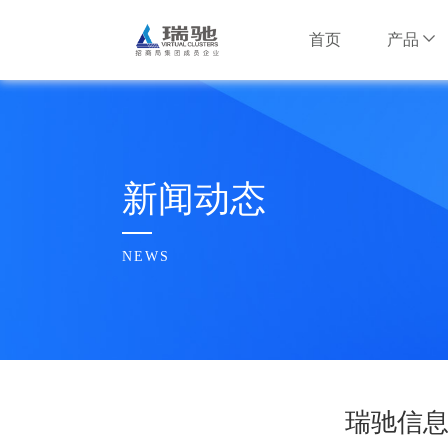
首页
产品
安卓云产品
互联网行业
互联网行业
公司简介
安卓云服务器
智慧安防行
智慧安防行
瑞驰大事记
新闻动态
NxWork云手
信息安全行
信息安全行
企业文化
NEWS
AI边缘计算产
水利行业
水利行业
荣誉奖项
多维智脑服务器
招财大模型盒子
其他行业
其他行业
合作伙伴
瑞驰信息
瑞驰招聘
云基础设施产