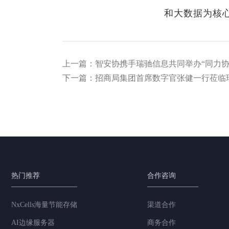
和大数据为核
上一篇：智安协携手瑞驰信息共同举办“同力协
下一篇：招商局集团首席数字官张健一行莅临
热门推荐
合作咨询
NxCells海量节能存储
渠道合作
AI边缘服务器
商务合作