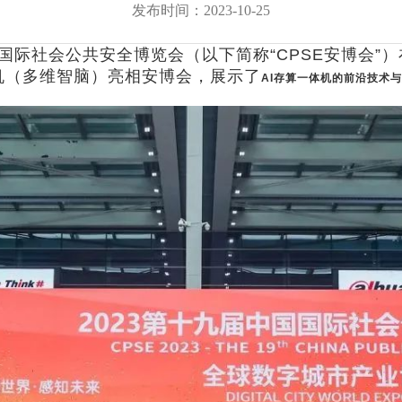
发布时间：2023-10-25
存储服务器
NxSDS全融合分布式存储管理平台
中国国际社会公共安全博览会（以下简称“CPSE安博会
云平台
AcCluster国产化存储
机（多维智脑）亮相安博会，展示了
AI存算一体机的前沿技术
服务器
鲲鹏双路高性能服务器