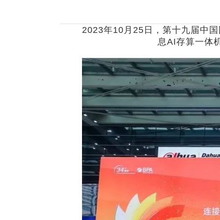
NxCells节能
2023年10月25日，第十九届
vCloud 超融合
息AI存算一体
国产服务器
瑞驰飞腾高性能