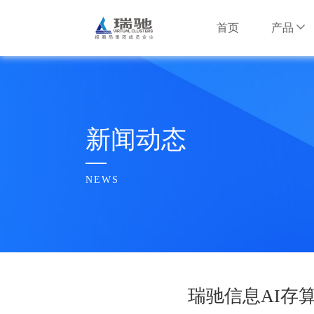
首页
产品
安卓云产品
互联网行业
互联网行业
公司简介
安卓云服务器
智慧安防行
智慧安防行
瑞驰大事记
新闻动态
NxWork云手
信息安全行
信息安全行
企业文化
NEWS
AI边缘计算产
水利行业
水利行业
荣誉奖项
多维智脑服务器
招财大模型盒子
其他行业
其他行业
合作伙伴
瑞驰信息AI存
瑞驰招聘
云基础设施产