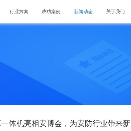
行业方案
成功案例
新闻动态
关于我们
游戏市场的多样化必定会对云游戏基础资源提出混合架构
游戏市场的多样化必定会对云游戏基础资源提出混合架构
深圳市瑞驰信息技术有限公司成立于2014年，是国家级高
（X86+ARM）的需求。由于云游戏对基础资源的海量需求，
（X86+ARM）的需求。由于云游戏对基础资源的海量需求，
业，致力于手机云与视频云建设。
瑞驰NxControl应用管理系统
效”必将成为云游戏长期可持续发展的要点。
效”必将成为云游戏长期可持续发展的要点。
业
业
机办公平台
业
业
品
多维闪压服务器
AI边缘服务器
边缘盒子
AI视频算法库
算一体机亮相安博会，为安防行业带来
品