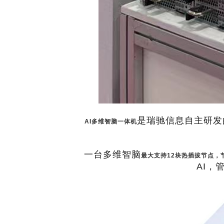
是瑞驰信息自主研发
AI多维智脑一体机
一台多维智脑
最大支持12块热插拔节点，
AI，