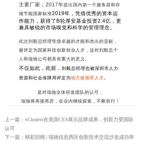
主要厂家；2017年
提出国内第一个服务器和存
2019年，凭借优秀的资本运
储节能国家标准
作能力，获得了B轮厚安基金投资2.4亿，更
兼具敏锐的市场嗅觉和科学的管理理念。
此次
刘毅总经理凭借卓越的才能和杰出的贡献，
被评定为国家科技创新创业人才
，这对刘毅总个
人和瑞驰公司都具有重大的意义。
不仅如此，此前
，
刘毅总经理也被深圳市人力
资源和社会保障局评定为
地方级领军人才
。
是对瑞驰全体研发团队的认可，
瑞驰将再接再厉，在业内继续探索，不断前行！
上一篇：vClusters在美国CES展示品牌成果，创新力受国际
认可
下一篇：精彩回顾 | 瑞驰信息西区创新技术交流沙龙成功举