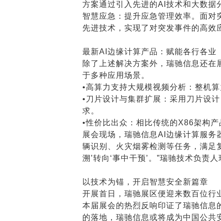
方案通过引入先进的AI技术和大数据
智慧应急：提升应急管理效率。面对
先进技术，实现了对突发事件的高效
最新AI边缘计算产品：赋能各行各业
除了上述解决方案外，瑞驰信息还在
于多种应用场景。
•高算力支持大规模视频分析：整机算
•刀片设计与集群扩展：采用刀片设
求。
•性价比出众：相比传统的X86架构
展会现场，瑞驰信息AI边缘计算服务
辆识别、火灾烟雾检测等任务，满足复
溯’转向‘事中干预’。”瑞驰技术负责
以技术为锚，开启智慧安全新篇章
开展首日，瑞驰展区便迎来数百位行
本届展会的热烈反响印证了瑞驰信息
的落地，瑞驰信息或将成为中国公共