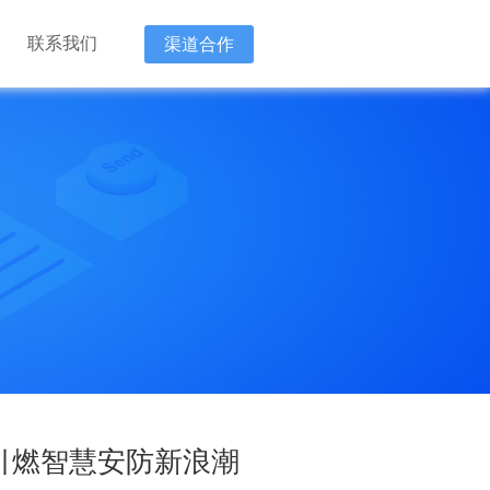
联系我们
渠道合作
新技术企
“降本 增
“降本 增
引燃智慧安防新浪潮