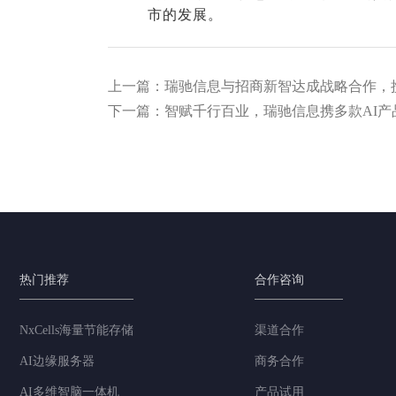
市的发展。
上一篇：瑞驰信息与招商新智达成战略合作，
下一篇：智赋千行百业，瑞驰信息携多款AI
热门推荐
合作咨询
NxCells海量节能存储
渠道合作
AI边缘服务器
商务合作
AI多维智脑一体机
产品试用