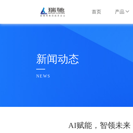
首页
产品
安卓云产品
互联网行业
互联网行业
公司简介
安卓云服务器
智慧安防行
智慧安防行
瑞驰大事记
新闻动态
NxWork云手
信息安全行
信息安全行
企业文化
NEWS
AI边缘计算产
水利行业
水利行业
荣誉奖项
多维智脑服务器
招财大模型盒子
其他行业
其他行业
合作伙伴
AI赋能，智领未
瑞驰招聘
云基础设施产