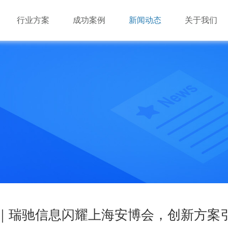
行业方案
成功案例
新闻动态
关于我们
游戏市场的多样化必定会对云游戏基础资源提出混合架构
游戏市场的多样化必定会对云游戏基础资源提出混合架构
深圳市瑞驰信息技术有限公司成立于2014年，是国家级高
（X86+ARM）的需求。由于云游戏对基础资源的海量需求，
（X86+ARM）的需求。由于云游戏对基础资源的海量需求，
业，致力于手机云与视频云建设。
瑞驰NxControl应用管理系统
效”必将成为云游戏长期可持续发展的要点。
效”必将成为云游戏长期可持续发展的要点。
业
业
机办公平台
业
业
品
多维闪压服务器
AI边缘服务器
边缘盒子
AI视频算法库
来｜瑞驰信息闪耀上海安博会，创新方案
品