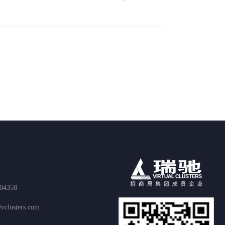
04358
vclusters.com