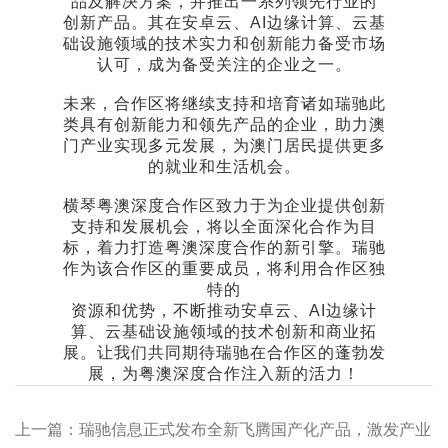
品及解决方案，并推出一系列领先行业的
创新产品。其在安卓云、AI边缘计算、云基
础设施领域的技术实力和创新能力备受市场
认可，成为备受关注的企业之一。
未来，合作区将继续支持和培育诸如瑞驰此
类具有创新能力和领先产品的企业，助力澳
门产业实现多元发展，为澳门居民提供更多
的就业和生活机会。
横琴粤澳深度合作区致力于为企业提供创新
支持和发展机会，将以全面深化合作为目
标，着力打造粤澳深度合作的新引擎。瑞驰
作为该合作区的重要成员，将利用合作区独
特的
资源和优势，不断推动安卓云、AI边缘计
算、云基础设施领域的技术创新和商业拓
展。让我们共同期待瑞驰在合作区的蓬勃发
展，为粤澳深度合作注入新的活力！
上一篇：瑞驰信息正式发布全新飞腾国产化产品，激发产业