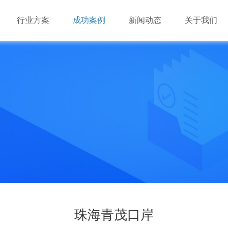
行业方案
成功案例
新闻动态
关于我们
游戏市场的多样化必定会对云游戏基础资源提出混合架构
游戏市场的多样化必定会对云游戏基础资源提出混合架构
深圳市瑞驰信息技术有限公司成立于2014年，是国家级高
（X86+ARM）的需求。由于云游戏对基础资源的海量需求，
（X86+ARM）的需求。由于云游戏对基础资源的海量需求，
业，致力于手机云与视频云建设。
瑞驰NxControl应用管理系统
效”必将成为云游戏长期可持续发展的要点。
效”必将成为云游戏长期可持续发展的要点。
业
业
机办公平台
业
业
品
多维闪压服务器
AI边缘服务器
边缘盒子
AI视频算法库
珠海青茂口岸
品