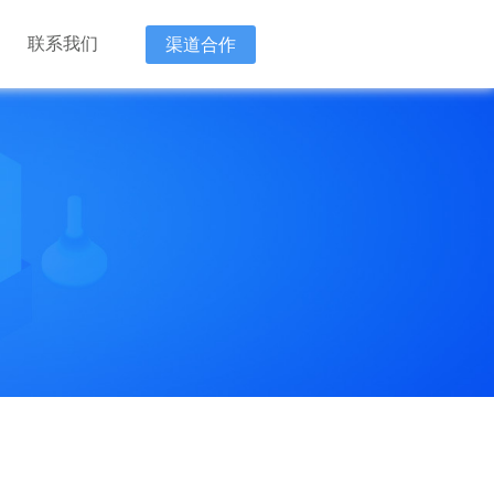
联系我们
渠道合作
新技术企
“降本 增
“降本 增