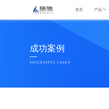
首页
产品
安卓云产品
互联网行业
互联网行业
公司简介
安卓云服务器
智慧安防行
智慧安防行
瑞驰大事记
成功案例
NxWork云手
信息安全行
信息安全行
企业文化
SUCCESSFUL CASES
AI边缘计算产
水利行业
水利行业
荣誉奖项
多维智脑服务器
招财大模型盒子
其他行业
其他行业
合作伙伴
瑞驰招聘
云基础设施产